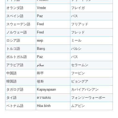
オランダ語
Vrede
フレイガ
スペイン語
Paz
パス
スウェーデン語
Fred
フリアッド
ノルウェー語
Fred
フレッド
ロシア語
мир
ミール
トルコ語
Barış
バルシ
ポルトガル語
Paz
パス
アラビア語
سلام
セラームン
中国語
和平
フーピン
韓国語
평화
ピョングア
タガログ語
Kapayapaan
カパイアパンアン
タイ語
ความสงบ
フォンソーウォーボー
ベトナム語
Hòa bình
ムアビン