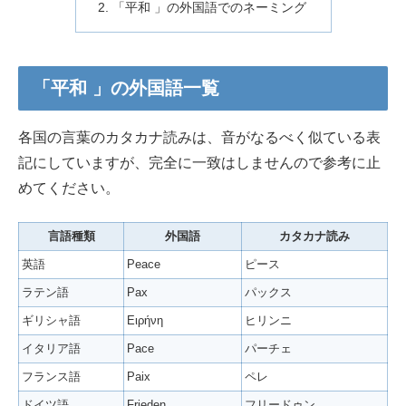
「平和 」の外国語でのネーミング
「平和 」の外国語一覧
各国の言葉のカタカナ読みは、音がなるべく似ている表
記にしていますが、完全に一致はしませんので参考に止
めてください。
言語種類
外国語
カタカナ読み
英語
Peace
ピース
ラテン語
Pax
パックス
ギリシャ語
Ειρήνη
ヒリンニ
イタリア語
Pace
パーチェ
フランス語
Paix
ペレ
ドイツ語
Frieden
フリードゥン